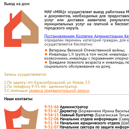
Выезд на дом:
МАУ «МФЦ» осуществляет выезд работника М
и документов, необходимых для предоставл
услуг или доставки заявителю результат
муниципальных услуг на платной и беспла
городского округа.
Постановлением Коллегии Администрации Ке
определен
перечень категорий граждан, для
осуществляется бесплатно:
Ветераны Великой Отечественной войны;
Инвалиды I, II групп, в том числе: инвалид
колясочники, инвалиды с поражением опорно-
Граждане пожилого возраста и инвалиды, 
социального обслуживания на дому.
Запись осуществляется:
1.По адресу: пгт. Краснобродский, ул. Новая, 53.
2.По телефону 9-55-66 - администратор.
3.С помощью
сервиса предварительной записи
.
Наши контакты:
9-55-66
Администратор
9-55-67
Директор
(Борявичене Ирина Василье
9-54-15
Главный бухгалтер
(Балаганская Тать
9-52-06
Начальник отдела информации
(Севе
9-51-34
Начальник юридического отдела
(Ша
9-52-07
Начальник сектора по защите инфо