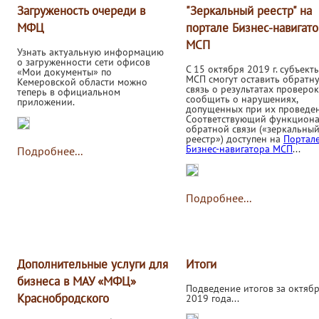
Загруженость очереди в
"Зеркальный реестр" на
МФЦ
портале Бизнес-навигато
МСП
Узнать актуальную информацию
о загруженности сети офисов
C 15 октября 2019 г. субъект
«Мои документы» по
МСП смогут оставить обратн
Кемеровской области можно
связь о результатах проверок
теперь в официальном
сообщить о нарушениях,
приложении.
допущенных при их проведен
Соответствующий функцион
обратной связи («зеркальны
реестр») доступен на
Портал
Бизнес-навигатора МСП
...
Подробнее...
Подробнее...
Дополнительные услуги для
Итоги
бизнеса в МАУ «МФЦ»
Подведение итогов за октяб
Краснобродского
2019 года...