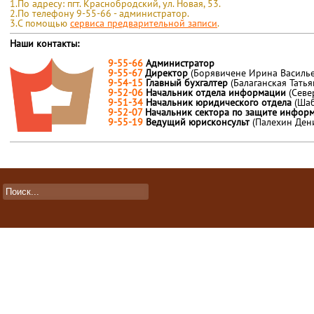
1.По адресу: пгт. Краснобродский, ул. Новая, 53.
2.По телефону 9-55-66 - администратор.
3.С помощью
сервиса предварительной записи
.
Наши контакты:
9-55-66
Администратор
9-55-67
Директор
(Борявичене Ирина Василье
9-54-15
Главный бухгалтер
(Балаганская Тать
9-52-06
Начальник отдела информации
(Севе
9-51-34
Начальник юридического отдела
(Ша
9-52-07
Начальник сектора по защите инфо
9-55-19
Ведущий юрисконсульт
(Палехин Ден