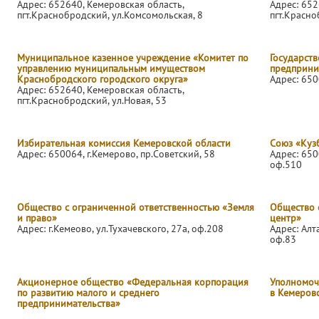
Адрес: 652640, Кемеровская область,
Адрес: 652
пгт.Краснобродский, ул.Комсомольская, 8
пгт.Красно
Муниципальное казенное учреждение «Комитет по
Государст
управлению муниципальным имуществом
предприни
Краснобродского городского округа»
Адрес: 650
Адрес: 652640, Кемеровская область,
пгт.Краснобродский, ул.Новая, 53
Избирательная комиссия Кемеровской области
Союз «Куз
Адрес: 650064, г.Кемерово, пр.Советский, 58
Адрес: 650
оф.510
Общество с ограниченной ответственностью «Земля
Общество 
и право»
центр»
Адрес: г.Кемеово, ул.Тухачевского, 27а, оф.208
Адрес: Алт
оф.83
Акционерное общество «Федеральная корпорация
Уполномоч
по развитию малого и среднего
в Кемеров
предпринимательства»