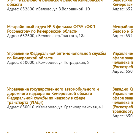
УПФР в г.Белово и Беловском районе Кемеровской
Беловский
области
Кемеровск
Адрес: 652600, г.Белово, ул.В.Волошиной, 10
Адрес: 652
Межрайонный отдел № 3 филиала ФГБУ «ФКП
Межрайонн
Росреестра» по Кемеровской области
Белово и 
Адрес: 652600, г.Белово, пер.Толстого, 18а
Адрес: 652
Управление Федеральной антимонопольной службы
Управлени
по Кемеровской области
сфере защ
Адрес: 650000, г.Кемерово, ул.Ноградская, 5
человека 
(Роспотре
Адрес: 650
Управление государственного автомобильного и
Западно-С
дорожного надзора по Кемеровской области
Управлени
Федеральной службы по надзору в сфере
сфере защ
транспорта (УГАДН)
человека 
Адрес: 650010, г.Кемерово, ул.Красноармейская, 41
(Роспотре
транспорту
Адрес: 650