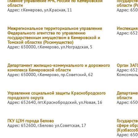
Главное управление МЧС России по Кемеровской
Государст
области
области (Р
Адрес: г.Кемерово, ул.Красная, 11
Адрес: 650
Межрегиональное территориальное управление
Инспекция
Федерального агентства по управлению
Адрес: 652
государственным имуществом в Кемеровской и
Томской областях (Росимущество)
Адрес: 650000, г.Кемерово, ул.Ноградская, 5
Департамент жилищно-коммунального и дорожного
Орган ЗАГ
комплекса Кемеровской области
Адрес: 652
Адрес: 650000, г.Кемерово, пр.Советский, 62
Комсомоль
Управление социальной защиты Краснобродского
Департаме
городского округа
области
Адрес: 652640, пгт.Краснобродский, ул.Новая, 16
Адрес: 650
ГКУ ЦЗН города Белово
Государств
Адрес: 652600, г.Белово ул.Советская, 17
сфере обр
(Кузбассо
Адрес: 650