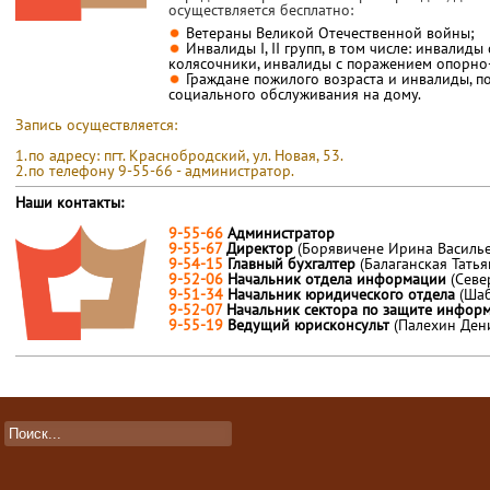
осуществляется бесплатно:
Ветераны Великой Отечественной войны;
Инвалиды I, II групп, в том числе: инвалид
колясочники, инвалиды с поражением опорно-
Граждане пожилого возраста и инвалиды, 
социального обслуживания на дому.
Запись осуществляется:
1.по адресу: пгт. Краснобродский, ул. Новая, 53.
2.по телефону 9-55-66 - администратор.
Наши контакты:
9-55-66
Администратор
9-55-67
Директор
(Борявичене Ирина Василье
9-54-15
Главный бухгалтер
(Балаганская Тать
9-52-06
Начальник отдела информации
(Севе
9-51-34
Начальник юридического отдела
(Ша
9-52-07
Начальник сектора по защите инфо
9-55-19
Ведущий юрисконсульт
(Палехин Ден