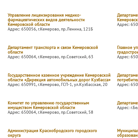
Управление лицензирования медико-
Департаме
фармацевтических видов деятельности
Кемеровск
Кемеровской области
Адрес: 650
Адрес: 650056, г.Кемерово, пр.Ленина, 121Б
Департамент транспорта и связи Кемеровской
Главное у
области
градостро
Адрес: 650064, г.Кемерово, пр.Советский, 63
Адрес: 650
Государственное казенное учреждение Кемеровской
Департаме
области «Дирекция автомобильных дорог Кузбасса»
потребите
Адрес: 650991, г.Кемерово, ГСП-1, ул.Кузбасская, 20
Адрес: 650
Комитет по управлению государственным
Департаме
имуществом Кемеровской области
Адрес: г.Б
Адрес: 650064, г.Кемерово, пр.Советский, 58
Администрация Краснобродского городского
Муниципал
округа
образован