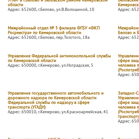
УПФР в г.Белово и Беловском районе Кемеровской
Беловский
области
Кемеровск
Адрес: 652600, г.Белово, ул.В.Волошиной, 10
Адрес: 652
Межрайонный отдел № 3 филиала ФГБУ «ФКП
Межрайонн
Росреестра» по Кемеровской области
Белово и 
Адрес: 652600, г.Белово, пер.Толстого, 18а
Адрес: 652
Управление Федеральной антимонопольной службы
Управлени
по Кемеровской области
сфере защ
Адрес: 650000, г.Кемерово, ул.Ноградская, 5
человека 
(Роспотре
Адрес: 650
Управление государственного автомобильного и
Западно-С
дорожного надзора по Кемеровской области
Управлени
Федеральной службы по надзору в сфере
сфере защ
транспорта (УГАДН)
человека 
Адрес: 650010, г.Кемерово, ул.Красноармейская, 41
(Роспотре
транспорту
Адрес: 650