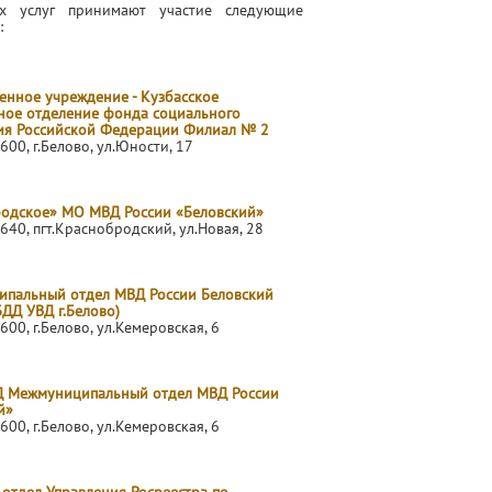
ых услуг принимают участие следующие
:
енное учреждение - Кузбасское
ное отделение фонда социального
ия Российской Федерации Филиал № 2
600, г.Белово, ул.Юности, 17
одское» МО МВД России «Беловский»
640, пгт.Краснобродский, ул.Новая, 28
пальный отдел МВД России Беловский
ДД УВД г.Белово)
600, г.Белово, ул.Кемеровская, 6
 Межмуниципальный отдел МВД России
й»
600, г.Белово, ул.Кемеровская, 6