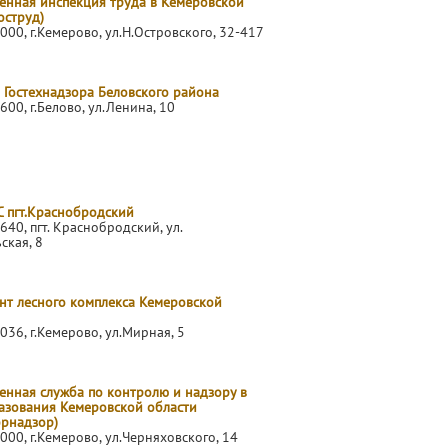
венная инспекция труда в Кемеровской
оструд)
000, г.Кемерово, ул.Н.Островского, 32-417
 Гостехнадзора Беловского района
600, г.Белово, ул.Ленина, 10
С пгт.Краснобродский
640, пгт. Краснобродский, ул.
ская, 8
нт лесного комплекса Кемеровской
036, г.Кемерово, ул.Мирная, 5
енная служба по контролю и надзору в
азования Кемеровской области
брнадзор)
000, г.Кемерово, ул.Черняховского, 14