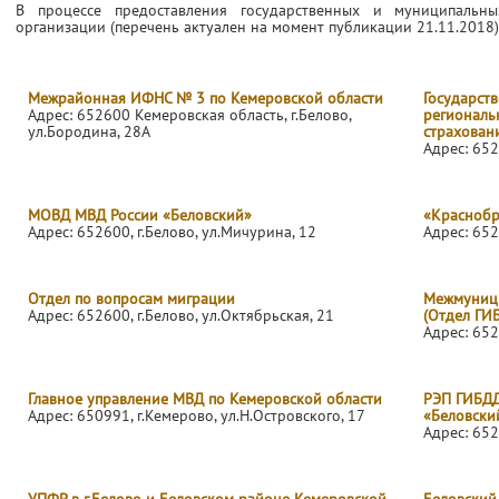
В процессе предоставления государственных и муниципальн
организации (перечень актуален на момент публикации 21.11.2018)
Межрайонная ИФНС № 3 по Кемеровской области
Государств
Адрес: 652600 Кемеровская область, г.Белово,
региональ
ул.Бородина, 28А
страхован
Адрес: 652
МОВД МВД России «Беловский»
«Краснобр
Адрес: 652600, г.Белово, ул.Мичурина, 12
Адрес: 652
Отдел по вопросам миграции
Межмуници
Адрес: 652600, г.Белово, ул.Октябрьская, 21
(Отдел ГИБ
Адрес: 652
Главное управление МВД по Кемеровской области
РЭП ГИБДД
Адрес: 650991, г.Кемерово, ул.Н.Островского, 17
«Беловски
Адрес: 652