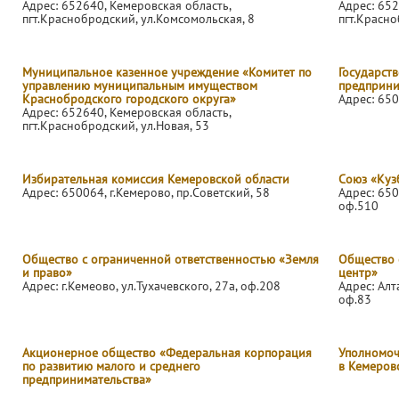
Адрес: 652640, Кемеровская область,
Адрес: 652
пгт.Краснобродский, ул.Комсомольская, 8
пгт.Красно
Муниципальное казенное учреждение «Комитет по
Государст
управлению муниципальным имуществом
предприни
Краснобродского городского округа»
Адрес: 650
Адрес: 652640, Кемеровская область,
пгт.Краснобродский, ул.Новая, 53
Избирательная комиссия Кемеровской области
Союз «Куз
Адрес: 650064, г.Кемерово, пр.Советский, 58
Адрес: 650
оф.510
Общество с ограниченной ответственностью «Земля
Общество 
и право»
центр»
Адрес: г.Кемеово, ул.Тухачевского, 27а, оф.208
Адрес: Алт
оф.83
Акционерное общество «Федеральная корпорация
Уполномоч
по развитию малого и среднего
в Кемеров
предпринимательства»