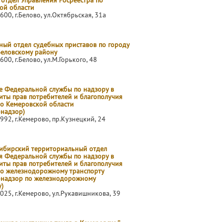
 отдел Управления Росреестра по
ой области
600, г.Белово, ул.Октябрьская, 31а
ый отдел судебных приставов по городу
Беловскому району
600, г.Белово, ул.М.Горького, 48
е Федеральной службы по надзору в
иты прав потребителей и благополучия
по Кемеровской области
бнадзор)
992, г.Кемерово, пр.Кузнецкий, 24
ибирский территориальный отдел
я Федеральной службы по надзору в
иты прав потребителей и благополучия
по железнодорожному транспорту
бнадзор по железнодорожному
)
025, г.Кемерово, ул.Рукавишникова, 39