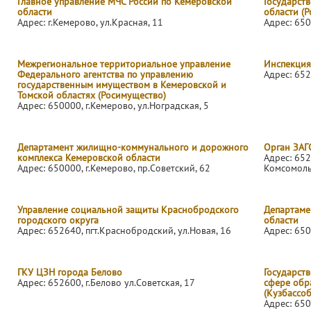
Главное управление МЧС России по Кемеровской
Государст
области
области (Р
Адрес: г.Кемерово, ул.Красная, 11
Адрес: 650
Межрегиональное территориальное управление
Инспекция
Федерального агентства по управлению
Адрес: 652
государственным имуществом в Кемеровской и
Томской областях (Росимущество)
Адрес: 650000, г.Кемерово, ул.Ноградская, 5
Департамент жилищно-коммунального и дорожного
Орган ЗАГ
комплекса Кемеровской области
Адрес: 652
Адрес: 650000, г.Кемерово, пр.Советский, 62
Комсомоль
Управление социальной защиты Краснобродского
Департаме
городского округа
области
Адрес: 652640, пгт.Краснобродский, ул.Новая, 16
Адрес: 650
ГКУ ЦЗН города Белово
Государств
Адрес: 652600, г.Белово ул.Советская, 17
сфере обр
(Кузбассо
Адрес: 650