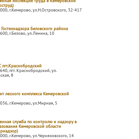
венная инспекция труда в Кемеровской
оструд)
000, г.Кемерово, ул.Н.Островского, 32-417
 Гостехнадзора Беловского района
600, г.Белово, ул.Ленина, 10
С пгт.Краснобродский
640, пгт. Краснобродский, ул.
ская, 8
нт лесного комплекса Кемеровской
036, г.Кемерово, ул.Мирная, 5
енная служба по контролю и надзору в
азования Кемеровской области
брнадзор)
000, г.Кемерово, ул.Черняховского, 14