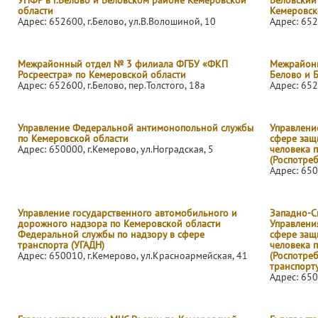
УПФР в г.Белово и Беловском районе Кемеровской
Беловский
области
Кемеровск
Адрес: 652600, г.Белово, ул.В.Волошиной, 10
Адрес: 652
Межрайонный отдел № 3 филиала ФГБУ «ФКП
Межрайонн
Росреестра» по Кемеровской области
Белово и 
Адрес: 652600, г.Белово, пер.Толстого, 18а
Адрес: 652
Управление Федеральной антимонопольной службы
Управлени
по Кемеровской области
сфере защ
Адрес: 650000, г.Кемерово, ул.Ноградская, 5
человека 
(Роспотре
Адрес: 650
Управление государственного автомобильного и
Западно-С
дорожного надзора по Кемеровской области
Управлени
Федеральной службы по надзору в сфере
сфере защ
транспорта (УГАДН)
человека 
Адрес: 650010, г.Кемерово, ул.Красноармейская, 41
(Роспотре
транспорту
Адрес: 650