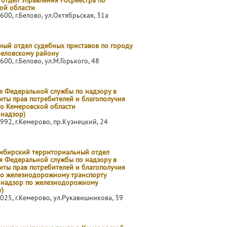
 отдел Управления Росреестра по
ой области
600, г.Белово, ул.Октябрьская, 31а
ый отдел судебных приставов по городу
Беловскому району
600, г.Белово, ул.М.Горького, 48
е Федеральной службы по надзору в
иты прав потребителей и благополучия
по Кемеровской области
бнадзор)
992, г.Кемерово, пр.Кузнецкий, 24
ибирский территориальный отдел
я Федеральной службы по надзору в
иты прав потребителей и благополучия
по железнодорожному транспорту
бнадзор по железнодорожному
)
025, г.Кемерово, ул.Рукавишникова, 39