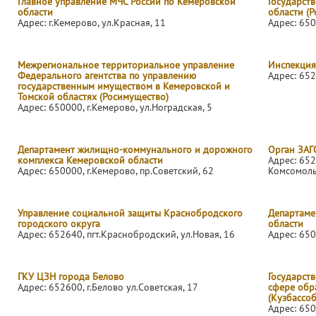
Главное управление МЧС России по Кемеровской
Государст
области
области (Р
Адрес: г.Кемерово, ул.Красная, 11
Адрес: 650
Межрегиональное территориальное управление
Инспекция
Федерального агентства по управлению
Адрес: 652
государственным имуществом в Кемеровской и
Томской областях (Росимущество)
Адрес: 650000, г.Кемерово, ул.Ноградская, 5
Департамент жилищно-коммунального и дорожного
Орган ЗАГ
комплекса Кемеровской области
Адрес: 652
Адрес: 650000, г.Кемерово, пр.Советский, 62
Комсомоль
Управление социальной защиты Краснобродского
Департаме
городского округа
области
Адрес: 652640, пгт.Краснобродский, ул.Новая, 16
Адрес: 650
ГКУ ЦЗН города Белово
Государств
Адрес: 652600, г.Белово ул.Советская, 17
сфере обр
(Кузбассо
Адрес: 650