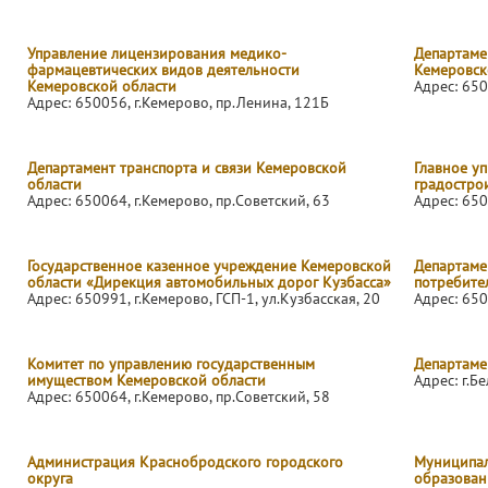
Управление лицензирования медико-
Департаме
фармацевтических видов деятельности
Кемеровск
Кемеровской области
Адрес: 650
Адрес: 650056, г.Кемерово, пр.Ленина, 121Б
Департамент транспорта и связи Кемеровской
Главное у
области
градостро
Адрес: 650064, г.Кемерово, пр.Советский, 63
Адрес: 650
Государственное казенное учреждение Кемеровской
Департаме
области «Дирекция автомобильных дорог Кузбасса»
потребите
Адрес: 650991, г.Кемерово, ГСП-1, ул.Кузбасская, 20
Адрес: 650
Комитет по управлению государственным
Департаме
имуществом Кемеровской области
Адрес: г.Б
Адрес: 650064, г.Кемерово, пр.Советский, 58
Администрация Краснобродского городского
Муниципал
округа
образован