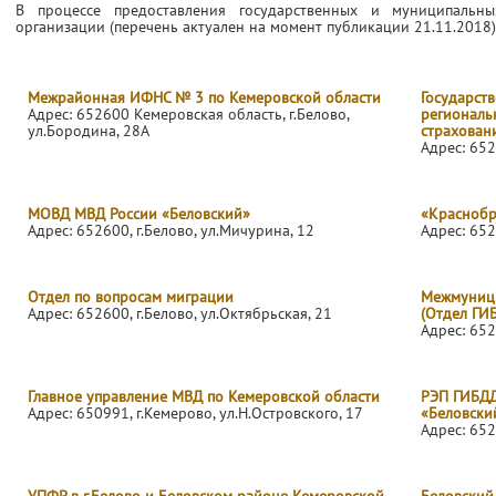
В процессе предоставления государственных и муниципальн
организации (перечень актуален на момент публикации 21.11.2018)
Межрайонная ИФНС № 3 по Кемеровской области
Государств
Адрес: 652600 Кемеровская область, г.Белово,
региональ
ул.Бородина, 28А
страхован
Адрес: 652
МОВД МВД России «Беловский»
«Краснобр
Адрес: 652600, г.Белово, ул.Мичурина, 12
Адрес: 652
Отдел по вопросам миграции
Межмуници
Адрес: 652600, г.Белово, ул.Октябрьская, 21
(Отдел ГИБ
Адрес: 652
Главное управление МВД по Кемеровской области
РЭП ГИБДД
Адрес: 650991, г.Кемерово, ул.Н.Островского, 17
«Беловски
Адрес: 652