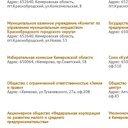
Адрес: 652640, Кемеровская область,
Адрес: 652
пгт.Краснобродский, ул.Комсомольская, 8
пгт.Красно
Муниципальное казенное учреждение «Комитет по
Государст
управлению муниципальным имуществом
предприни
Краснобродского городского округа»
Адрес: 650
Адрес: 652640, Кемеровская область,
пгт.Краснобродский, ул.Новая, 53
Избирательная комиссия Кемеровской области
Союз «Куз
Адрес: 650064, г.Кемерово, пр.Советский, 58
Адрес: 650
оф.510
Общество с ограниченной ответственностью «Земля
Общество 
и право»
центр»
Адрес: г.Кемеово, ул.Тухачевского, 27а, оф.208
Адрес: Алт
оф.83
Акционерное общество «Федеральная корпорация
Уполномоч
по развитию малого и среднего
в Кемеров
предпринимательства»