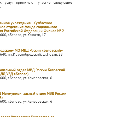
ых услуг принимают участие следующие
:
енное учреждение - Кузбасское
ное отделение фонда социального
ия Российской Федерации Филиал № 2
600, г.Белово, ул.Юности, 17
одское» МО МВД России «Беловский»
640, пгт.Краснобродский, ул.Новая, 28
пальный отдел МВД России Беловский
ДД УВД г.Белово)
600, г.Белово, ул.Кемеровская, 6
 Межмуниципальный отдел МВД России
й»
600, г.Белово, ул.Кемеровская, 6