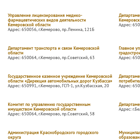
Управление лицензирования медико-
Департаме
фармацевтических видов деятельности
Кемеровск
Кемеровской области
Адрес: 650
Адрес: 650056, г.Кемерово, пр.Ленина, 121Б
Департамент транспорта и связи Кемеровской
Главное у
области
градостро
Адрес: 650064, г.Кемерово, пр.Советский, 63
Адрес: 650
Государственное казенное учреждение Кемеровской
Департаме
области «Дирекция автомобильных дорог Кузбасса»
потребите
Адрес: 650991, г.Кемерово, ГСП-1, ул.Кузбасская, 20
Адрес: 650
Комитет по управлению государственным
Департаме
имуществом Кемеровской области
Адрес: г.Б
Адрес: 650064, г.Кемерово, пр.Советский, 58
Администрация Краснобродского городского
Муниципал
округа
образован