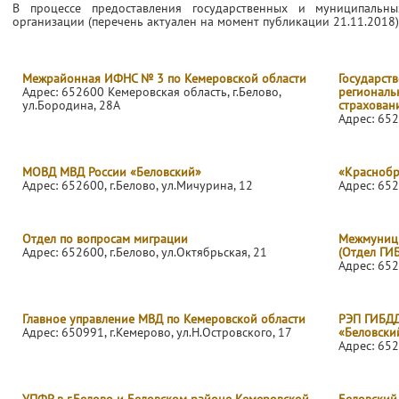
В процессе предоставления государственных и муниципальн
организации (перечень актуален на момент публикации 21.11.2018)
Межрайонная ИФНС № 3 по Кемеровской области
Государств
Адрес: 652600 Кемеровская область, г.Белово,
региональ
ул.Бородина, 28А
страхован
Адрес: 652
МОВД МВД России «Беловский»
«Краснобр
Адрес: 652600, г.Белово, ул.Мичурина, 12
Адрес: 652
Отдел по вопросам миграции
Межмуници
Адрес: 652600, г.Белово, ул.Октябрьская, 21
(Отдел ГИБ
Адрес: 652
Главное управление МВД по Кемеровской области
РЭП ГИБДД
Адрес: 650991, г.Кемерово, ул.Н.Островского, 17
«Беловски
Адрес: 652