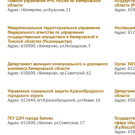
Главное управление МЧС России по Кемеровской
Государст
области
области (Р
Адрес: г.Кемерово, ул.Красная, 11
Адрес: 650
Межрегиональное территориальное управление
Инспекция
Федерального агентства по управлению
Адрес: 652
государственным имуществом в Кемеровской и
Томской областях (Росимущество)
Адрес: 650000, г.Кемерово, ул.Ноградская, 5
Департамент жилищно-коммунального и дорожного
Орган ЗАГ
комплекса Кемеровской области
Адрес: 652
Адрес: 650000, г.Кемерово, пр.Советский, 62
Комсомоль
Управление социальной защиты Краснобродского
Департаме
городского округа
области
Адрес: 652640, пгт.Краснобродский, ул.Новая, 16
Адрес: 650
ГКУ ЦЗН города Белово
Государств
Адрес: 652600, г.Белово ул.Советская, 17
сфере обр
(Кузбассо
Адрес: 650