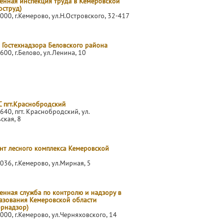
венная инспекция труда в Кемеровской
оструд)
000, г.Кемерово, ул.Н.Островского, 32-417
 Гостехнадзора Беловского района
600, г.Белово, ул.Ленина, 10
С пгт.Краснобродский
640, пгт. Краснобродский, ул.
ская, 8
нт лесного комплекса Кемеровской
036, г.Кемерово, ул.Мирная, 5
енная служба по контролю и надзору в
азования Кемеровской области
брнадзор)
000, г.Кемерово, ул.Черняховского, 14