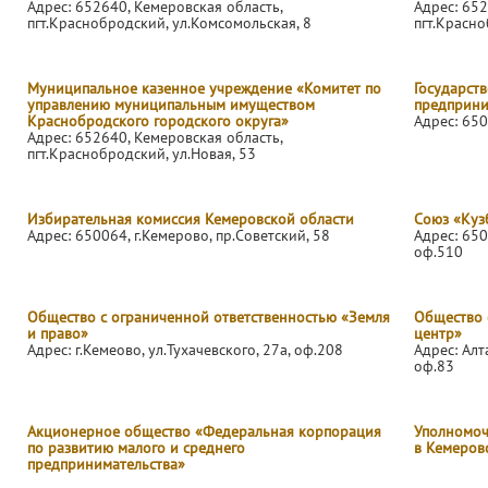
Адрес: 652640, Кемеровская область,
Адрес: 652
пгт.Краснобродский, ул.Комсомольская, 8
пгт.Красно
Муниципальное казенное учреждение «Комитет по
Государст
управлению муниципальным имуществом
предприни
Краснобродского городского округа»
Адрес: 650
Адрес: 652640, Кемеровская область,
пгт.Краснобродский, ул.Новая, 53
Избирательная комиссия Кемеровской области
Союз «Куз
Адрес: 650064, г.Кемерово, пр.Советский, 58
Адрес: 650
оф.510
Общество с ограниченной ответственностью «Земля
Общество 
и право»
центр»
Адрес: г.Кемеово, ул.Тухачевского, 27а, оф.208
Адрес: Алт
оф.83
Акционерное общество «Федеральная корпорация
Уполномоч
по развитию малого и среднего
в Кемеров
предпринимательства»