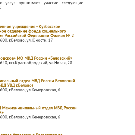
ых услуг принимают участие следующие
:
енное учреждение - Кузбасское
ное отделение фонда социального
ия Российской Федерации Филиал № 2
600, г.Белово, ул.Юности, 17
одское» МО МВД России «Беловский»
640, пгт.Краснобродский, ул.Новая, 28
пальный отдел МВД России Беловский
ДД УВД г.Белово)
600, г.Белово, ул.Кемеровская, 6
 Межмуниципальный отдел МВД России
й»
600, г.Белово, ул.Кемеровская, 6