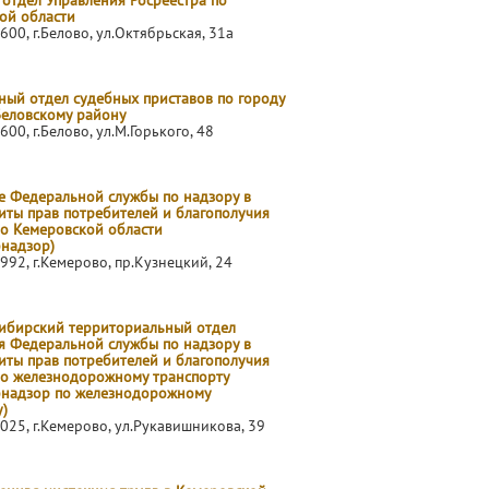
 отдел Управления Росреестра по
ой области
600, г.Белово, ул.Октябрьская, 31а
ый отдел судебных приставов по городу
Беловскому району
600, г.Белово, ул.М.Горького, 48
е Федеральной службы по надзору в
иты прав потребителей и благополучия
по Кемеровской области
бнадзор)
992, г.Кемерово, пр.Кузнецкий, 24
ибирский территориальный отдел
я Федеральной службы по надзору в
иты прав потребителей и благополучия
по железнодорожному транспорту
бнадзор по железнодорожному
)
025, г.Кемерово, ул.Рукавишникова, 39