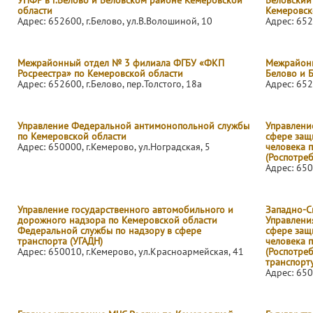
УПФР в г.Белово и Беловском районе Кемеровской
Беловский
области
Кемеровск
Адрес: 652600, г.Белово, ул.В.Волошиной, 10
Адрес: 652
Межрайонный отдел № 3 филиала ФГБУ «ФКП
Межрайонн
Росреестра» по Кемеровской области
Белово и 
Адрес: 652600, г.Белово, пер.Толстого, 18а
Адрес: 652
Управление Федеральной антимонопольной службы
Управлени
по Кемеровской области
сфере защ
Адрес: 650000, г.Кемерово, ул.Ноградская, 5
человека 
(Роспотре
Адрес: 650
Управление государственного автомобильного и
Западно-С
дорожного надзора по Кемеровской области
Управлени
Федеральной службы по надзору в сфере
сфере защ
транспорта (УГАДН)
человека 
Адрес: 650010, г.Кемерово, ул.Красноармейская, 41
(Роспотре
транспорту
Адрес: 650