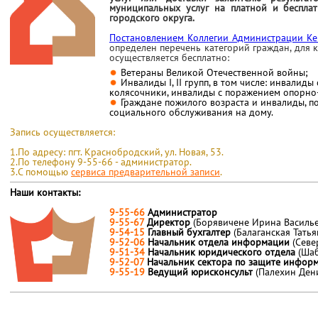
муниципальных услуг на платной и беспла
городского округа.
Постановлением Коллегии Администрации Ке
определен
перечень категорий граждан, для
осуществляется бесплатно:
Ветераны Великой Отечественной войны;
Инвалиды I, II групп, в том числе: инвалид
колясочники, инвалиды с поражением опорно-
Граждане пожилого возраста и инвалиды, 
социального обслуживания на дому.
Запись осуществляется:
1.По адресу: пгт. Краснобродский, ул. Новая, 53.
2.По телефону 9-55-66 - администратор.
3.С помощью
сервиса предварительной записи
.
Наши контакты:
9-55-66
Администратор
9-55-67
Директор
(Борявичене Ирина Василье
9-54-15
Главный бухгалтер
(Балаганская Тать
9-52-06
Начальник отдела информации
(Севе
9-51-34
Начальник юридического отдела
(Ша
9-52-07
Начальник сектора по защите инфо
9-55-19
Ведущий юрисконсульт
(Палехин Ден