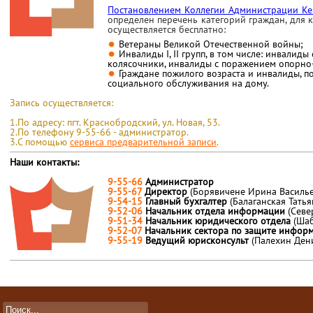
Постановлением Коллегии Администрации Ке
определен
перечень категорий граждан, для
осуществляется бесплатно:
Ветераны Великой Отечественной войны;
Инвалиды I, II групп, в том числе: инвалид
колясочники, инвалиды с поражением опорно-
Граждане пожилого возраста и инвалиды, 
социального обслуживания на дому.
Запись осуществляется:
1.По адресу: пгт. Краснобродский, ул. Новая, 53.
2.По телефону 9-55-66 - администратор.
3.С помощью
сервиса предварительной записи
.
Наши контакты:
9-55-66
Администратор
9-55-67
Директор
(Борявичене Ирина Василье
9-54-15
Главный бухгалтер
(Балаганская Тать
9-52-06
Начальник отдела информации
(Севе
9-51-34
Начальник юридического отдела
(Ша
9-52-07
Начальник сектора по защите инфо
9-55-19
Ведущий юрисконсульт
(Палехин Ден