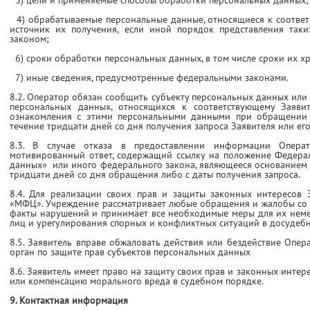
3) цели и применяемые способы обработки персональных данных;
4) обрабатываемые персональные данные, относящиеся к соответ
источник их получения, если иной порядок представления так
законом;
6) сроки обработки персональных данных, в том числе сроки их х
7) иные сведения, предусмотренные федеральными законами.
8.2. Оператор обязан сообщить субъекту персональных данных ил
персональных данных, относящихся к соответствующему Заявит
ознакомления с этими персональными данными при обращении З
течение тридцати дней со дня получения запроса Заявителя или его
8.3. В случае отказа в предоставлении информации Опер
мотивированный ответ, содержащий ссылку на положение Федер
данных» или иного федерального закона, являющееся основанием д
тридцати дней со дня обращения либо с даты получения запроса.
8.4. Для реализации своих прав и защиты законных интересов 
«МФЦ». Учреждение рассматривает любые обращения и жалобы со с
факты нарушений и принимает все необходимые меры для их неме
лиц и урегулирования спорных и конфликтных ситуаций в досудеб
8.5. Заявитель вправе обжаловать действия или бездействие Опе
орган по защите прав субъектов персональных данных
8.6. Заявитель имеет право на защиту своих прав и законных интер
или компенсацию морального вреда в судебном порядке.
9. Контактная информация