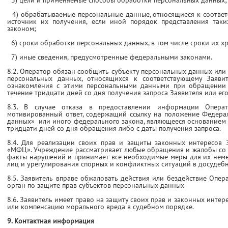
3) цели и применяемые способы обработки персональных данных;
4) обрабатываемые персональные данные, относящиеся к соответ
источник их получения, если иной порядок представления так
законом;
6) сроки обработки персональных данных, в том числе сроки их х
7) иные сведения, предусмотренные федеральными законами.
8.2. Оператор обязан сообщить субъекту персональных данных ил
персональных данных, относящихся к соответствующему Заявит
ознакомления с этими персональными данными при обращении З
течение тридцати дней со дня получения запроса Заявителя или его
8.3. В случае отказа в предоставлении информации Опер
мотивированный ответ, содержащий ссылку на положение Федер
данных» или иного федерального закона, являющееся основанием д
тридцати дней со дня обращения либо с даты получения запроса.
8.4. Для реализации своих прав и защиты законных интересов 
«МФЦ». Учреждение рассматривает любые обращения и жалобы со с
факты нарушений и принимает все необходимые меры для их неме
лиц и урегулирования спорных и конфликтных ситуаций в досудеб
8.5. Заявитель вправе обжаловать действия или бездействие Опе
орган по защите прав субъектов персональных данных
8.6. Заявитель имеет право на защиту своих прав и законных интер
или компенсацию морального вреда в судебном порядке.
9. Контактная информация