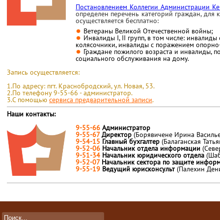
Постановлением Коллегии Администрации Ке
определен
перечень категорий граждан, для
осуществляется бесплатно:
Ветераны Великой Отечественной войны;
Инвалиды I, II групп, в том числе: инвалид
колясочники, инвалиды с поражением опорно-
Граждане пожилого возраста и инвалиды, 
социального обслуживания на дому.
Запись осуществляется:
1.По адресу: пгт. Краснобродский, ул. Новая, 53.
2.По телефону 9-55-66 - администратор.
3.С помощью
сервиса предварительной записи
.
Наши контакты:
9-55-66
Администратор
9-55-67
Директор
(Борявичене Ирина Василье
9-54-15
Главный бухгалтер
(Балаганская Тать
9-52-06
Начальник отдела информации
(Севе
9-51-34
Начальник юридического отдела
(Ша
9-52-07
Начальник сектора по защите инфо
9-55-19
Ведущий юрисконсульт
(Палехин Ден