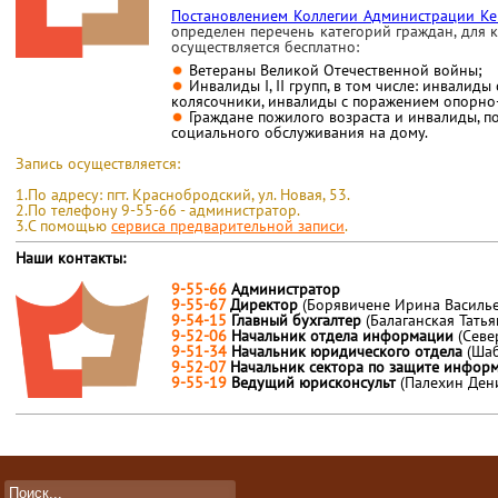
Постановлением Коллегии Администрации Ке
определен
перечень категорий граждан, для
осуществляется бесплатно:
Ветераны Великой Отечественной войны;
Инвалиды I, II групп, в том числе: инвалид
колясочники, инвалиды с поражением опорно-
Граждане пожилого возраста и инвалиды, 
социального обслуживания на дому.
Запись осуществляется:
1.По адресу: пгт. Краснобродский, ул. Новая, 53.
2.По телефону 9-55-66 - администратор.
3.С помощью
сервиса предварительной записи
.
Наши контакты:
9-55-66
Администратор
9-55-67
Директор
(Борявичене Ирина Василье
9-54-15
Главный бухгалтер
(Балаганская Тать
9-52-06
Начальник отдела информации
(Севе
9-51-34
Начальник юридического отдела
(Ша
9-52-07
Начальник сектора по защите инфо
9-55-19
Ведущий юрисконсульт
(Палехин Ден