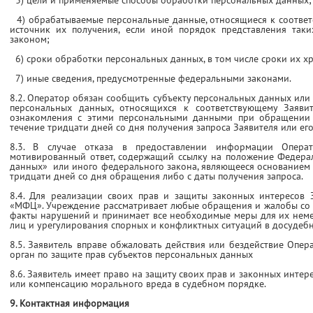
3) цели и применяемые способы обработки персональных данных;
4) обрабатываемые персональные данные, относящиеся к соответ
источник их получения, если иной порядок представления так
законом;
6) сроки обработки персональных данных, в том числе сроки их х
7) иные сведения, предусмотренные федеральными законами.
8.2. Оператор обязан сообщить субъекту персональных данных ил
персональных данных, относящихся к соответствующему Заявит
ознакомления с этими персональными данными при обращении З
течение тридцати дней со дня получения запроса Заявителя или его
8.3. В случае отказа в предоставлении информации Опер
мотивированный ответ, содержащий ссылку на положение Федер
данных» или иного федерального закона, являющееся основанием д
тридцати дней со дня обращения либо с даты получения запроса.
8.4. Для реализации своих прав и защиты законных интересов 
«МФЦ». Учреждение рассматривает любые обращения и жалобы со с
факты нарушений и принимает все необходимые меры для их неме
лиц и урегулирования спорных и конфликтных ситуаций в досудеб
8.5. Заявитель вправе обжаловать действия или бездействие Опе
орган по защите прав субъектов персональных данных
8.6. Заявитель имеет право на защиту своих прав и законных интер
или компенсацию морального вреда в судебном порядке.
9. Контактная информация