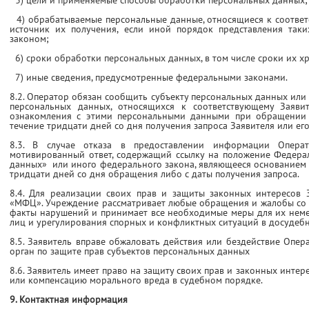
3) цели и применяемые способы обработки персональных данных;
4) обрабатываемые персональные данные, относящиеся к соответ
источник их получения, если иной порядок представления так
законом;
6) сроки обработки персональных данных, в том числе сроки их х
7) иные сведения, предусмотренные федеральными законами.
8.2. Оператор обязан сообщить субъекту персональных данных ил
персональных данных, относящихся к соответствующему Заявит
ознакомления с этими персональными данными при обращении З
течение тридцати дней со дня получения запроса Заявителя или его
8.3. В случае отказа в предоставлении информации Опер
мотивированный ответ, содержащий ссылку на положение Федер
данных» или иного федерального закона, являющееся основанием д
тридцати дней со дня обращения либо с даты получения запроса.
8.4. Для реализации своих прав и защиты законных интересов 
«МФЦ». Учреждение рассматривает любые обращения и жалобы со с
факты нарушений и принимает все необходимые меры для их неме
лиц и урегулирования спорных и конфликтных ситуаций в досудеб
8.5. Заявитель вправе обжаловать действия или бездействие Опе
орган по защите прав субъектов персональных данных
8.6. Заявитель имеет право на защиту своих прав и законных интер
или компенсацию морального вреда в судебном порядке.
9. Контактная информация