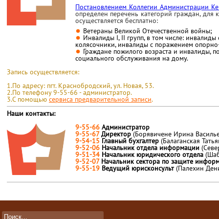
Постановлением Коллегии Администрации Ке
определен
перечень категорий граждан, для
осуществляется бесплатно:
Ветераны Великой Отечественной войны;
Инвалиды I, II групп, в том числе: инвалид
колясочники, инвалиды с поражением опорно-
Граждане пожилого возраста и инвалиды, 
социального обслуживания на дому.
Запись осуществляется:
1.По адресу: пгт. Краснобродский, ул. Новая, 53.
2.По телефону 9-55-66 - администратор.
3.С помощью
сервиса предварительной записи
.
Наши контакты:
9-55-66
Администратор
9-55-67
Директор
(Борявичене Ирина Василье
9-54-15
Главный бухгалтер
(Балаганская Тать
9-52-06
Начальник отдела информации
(Севе
9-51-34
Начальник юридического отдела
(Ша
9-52-07
Начальник сектора по защите инфо
9-55-19
Ведущий юрисконсульт
(Палехин Ден